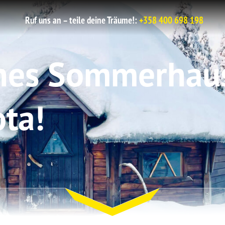
Ruf uns an – teile deine Träume!:
+358 400 698 198
nes Sommerhau
ota!