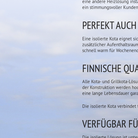
eine andere Heizlösung inst
ein stimmungsvoller Kunde
PERFEKT AUCH
Eine isolierte Kota eignet s
zusätzlicher Aufenthaltsra
schnell warm für Wochenend
FINNISCHE QUA
Alle Kota- und Grillkota-Lös
der Konstruktion werden hoc
eine lange Lebensdauer gara
Die isolierte Kota verbindet
VERFÜGBAR FÜ
Die isolierte Lösung ist unt