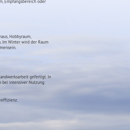
um, Empfangsbereich oder
ehaus, Hobbyraum,
. Im Winter wird der Raum
mmensein.
andwerksarbeit gefertigt. In
h bei intensiver Nutzung
effizienz.