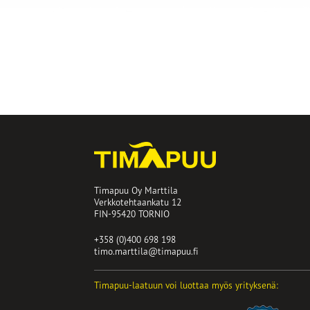
Timapuu Oy Marttila
Verkkotehtaankatu 12
FIN-95420 TORNIO
+358 (0)400 698 198
timo.marttila@timapuu.fi
Timapuu-laatuun voi luottaa myös yrityksenä: