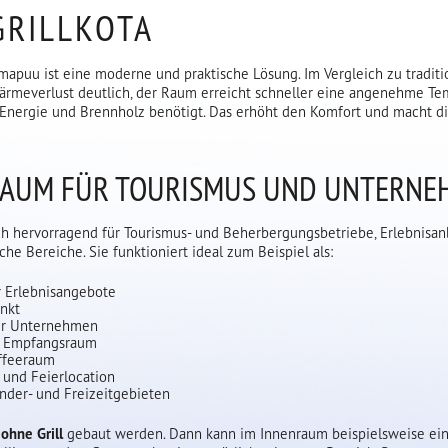
GRILLKOTA
Timapuu ist eine moderne und praktische Lösung. Im Vergleich zu traditi
Wärmeverlust deutlich, der Raum erreicht schneller eine angenehme Te
nergie und Brennholz benötigt. Das erhöht den Komfort und macht die
 RAUM FÜR TOURISMUS UND UNTERN
ich hervorragend für Tourismus- und Beherbergungsbetriebe, Erlebnisanb
e Bereiche. Sie funktioniert ideal zum Beispiel als:
 Erlebnisangebote
nkt
ür Unternehmen
d Empfangsraum
affeeraum
 und Feierlocation
ander- und Freizeitgebieten
h
ohne Grill
gebaut werden. Dann kann im Innenraum beispielsweise ei