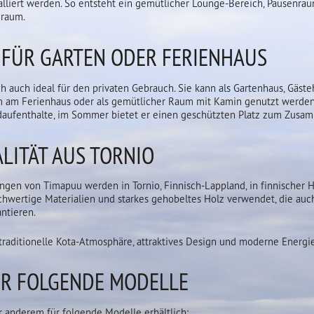
alliert werden. So entsteht ein gemütlicher Lounge-Bereich, Pausenra
nraum.
 FÜR GARTEN ODER FERIENHAUS
ich auch ideal für den privaten Gebrauch. Sie kann als Gartenhaus, Gäst
um am Ferienhaus oder als gemütlicher Raum mit Kamin genutzt werden
aufenthalte, im Sommer bietet er einen geschützten Platz zum Zusa
LITÄT AUS TORNIO
ungen von Timapuu werden in Tornio, Finnisch-Lappland, in finnischer H
hwertige Materialien und starkes gehobeltes Holz verwendet, die auc
ntieren.
 traditionelle Kota-Atmosphäre, attraktives Design und moderne Energie
R FOLGENDE MODELLE
er anderem für folgende Modelle erhältlich: