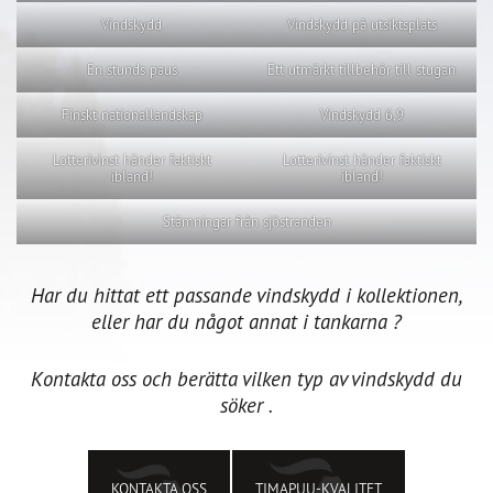
Vindskydd
Vindskydd på utsiktsplats
En stunds paus
Ett utmärkt tillbehör till stugan
Finskt nationallandskap
Vindskydd 6,9
Lotterivinst händer faktiskt
Lotterivinst händer faktiskt
ibland!
ibland!
Stämningar från sjöstranden
Har du hittat ett passande vindskydd i kollektionen,
eller har du något annat i tankarna ?
Kontakta oss och berätta vilken typ av vindskydd du
söker .
KONTAKTA OSS
TIMAPUU-KVALITET