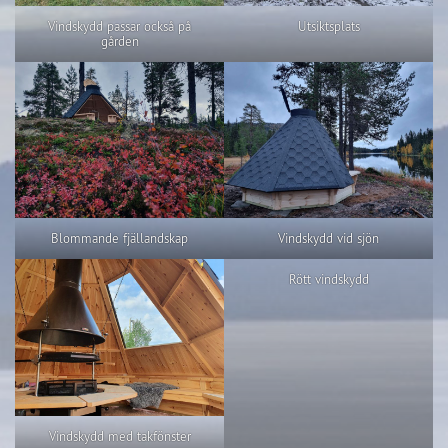
Vindskydd passar också på
Utsiktsplats
gården
Blommande fjällandskap
Vindskydd vid sjön
Rött vindskydd
Vindskydd med takfönster