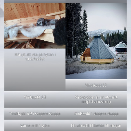
Härligt att vila på hyllan i
vindskyddet
Vindskydd 12
Vindskydd 6,9
Vindskyddet är en utmärkt
rastplatsutrustning
Vindskydd 6,9 i skogens skugga
Vindskydd i skogens skugga
Värme mitt i kylan
Ett utmärkt tillbehör till stugan