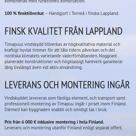
kombinerad med funktionell konstruktion.
100 % finsktillverkat
– Handgjort i Torneå i finska Lappland.
FINSK KVALITET FRÅN LAPPLAND
Timapuus vindskydd tillverkas av högkvalitativa material och
kraftigt hyvlat timmer för att tåla tidens påverkan och det
nordiska klimatets varierande väderförhållanden. Noggrant
planerade konstruktioner och högklassigt hantverk garanterar
lång livslängd även vid aktiv användning.
LEVERANS OCH MONTERING INGÅR
Vindskyddet levereras som färdiga element, och transport samt
professionell montering av Timapuu ingår i priset inom Finland.
Därmed kan byggnaden snabbt och smidigt tas i bruk.
Pris från 6 000 € inklusive montering i hela Finland.
Leverans och montering utanför Finland enligt separat offert.