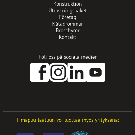
Konstruktion
Utrustningspaket
Företag
Kåtadrömmar
Broschyrer
Kontakt
Följ oss på sociala medier
Opens
Opens
Opens
in
in
in
a
a
a
new
new
new
tab
tab
tab
Timapuu-laatuun voi luottaa myös yrityksenä: