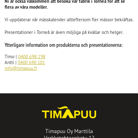
Ni är också välkommen att besöka vår fabrik i Torneå för att se
flera av våra modeller.
Vi uppdaterar vår mässkalender allteftersom fler mässor bekräftas.
Presentationer i Torneå är även möjliga på kvällar och helger.
Ytterligare information om produkterna och presentationerna:
Timo |
0400 698 198
Antti |
0400 690 101
info@timapuu.fi
Timapuu Oy Marttila
Verkkotehtaankatu 12