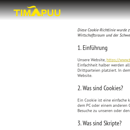
Skip
to
Back
content
to
homepage
Diese Cookie-Richtlinie wurde 
Wirtschaftsraum und der Schwe
1. Einführung
Unsere Website,
https://www.
Einfachheit halber werden al
Drittparteien platziert. In 
Website.
2. Was sind Cookies?
Ein Cookie ist eine einfache
dem PC oder einem anderen G
Besuche zu unseren oder den 
3. Was sind Skripte?