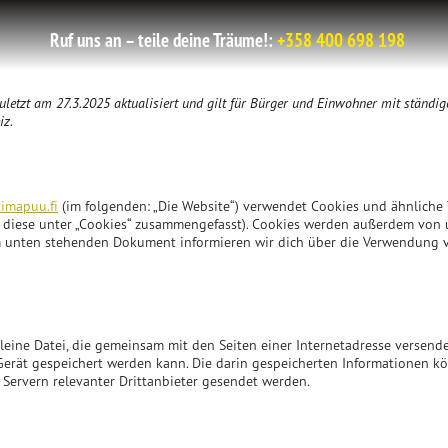
Ruf uns an – teile deine Träume!:
+358 400 698 198
zuletzt am 27.3.2025 aktualisiert und gilt für Bürger und Einwohner mit ständ
iz.
timapuu.fi
(im folgenden: „Die Website“) verwendet Cookies und ähnliche
l diese unter „Cookies“ zusammengefasst). Cookies werden außerdem von 
dem unten stehenden Dokument informieren wir dich über die Verwendung 
 kleine Datei, die gemeinsam mit den Seiten einer Internetadresse verse
erät gespeichert werden kann. Die darin gespeicherten Informationen 
Servern relevanter Drittanbieter gesendet werden.