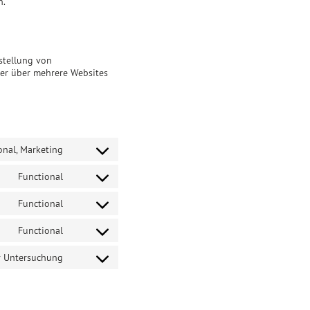
n.
stellung von
er über mehrere Websites
onal, Marketing
Consent
to
Functional
service
Consent
google-
to
recaptcha
Functional
service
Consent
wordpress
to
Functional
service
Consent
polylang
to
r Untersuchung
service
Consent
litespeed
to
service
sonstiges