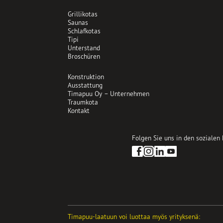
Grillikotas
Saunas
Schlafkotas
Tipi
Unterstand
Broschüren
Konstruktion
Ausstattung
Timapuu Oy – Unternehmen
Traumkota
Kontakt
Folgen Sie uns in den sozialen
Opens
Opens
Opens
in
in
in
a
a
a
new
new
new
tab
tab
tab
Timapuu-laatuun voi luottaa myös yrityksenä: