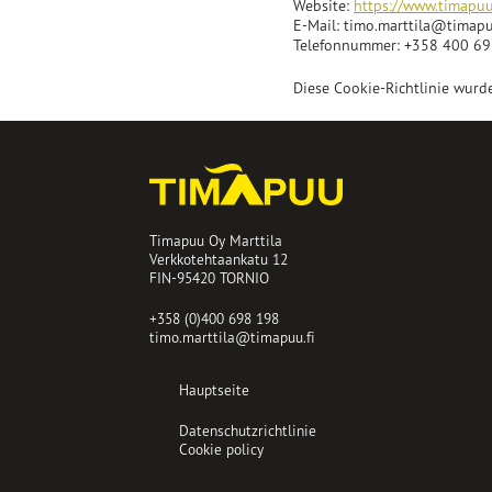
Website:
https://www.timapuu
E-Mail:
timo.marttila@
timapu
Telefonnummer: +358 400 6
Diese Cookie-Richtlinie wurd
Timapuu Oy Marttila
Verkkotehtaankatu 12
FIN-95420 TORNIO
+358 (0)400 698 198
timo.marttila@timapuu.fi
Hauptseite
Datenschutzrichtlinie
Cookie policy