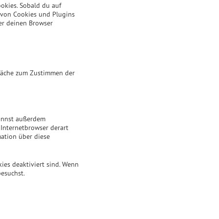
okies. Sobald du auf
n von Cookies und Plugins
er deinen Browser
tfläche zum Zustimmen der
kannst außerdem
n Internetbrowser derart
mation über diese
kies deaktiviert sind. Wenn
besuchst.