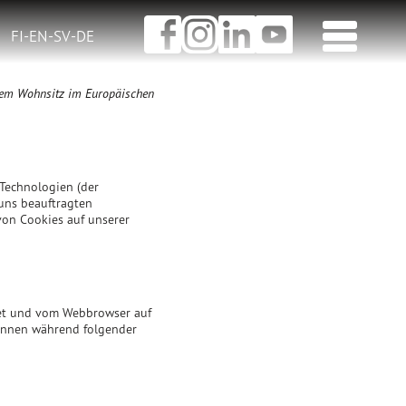
Opens
Opens
Opens
OPEN
FI
-
EN
-
SV
-
DE
in
in
in
MENU
a
a
a
new
new
new
tab
tab
tab
igem Wohnsitz im Europäischen
 Technologien (der
uns beauftragten
von Cookies auf unserer
ndet und vom Webbrowser auf
können während folgender