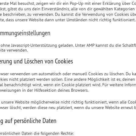
rste Mal besuchst, zeigen wir dir ein Pop-Up mit einer Erklärung über Co
ckst, gibst du uns dein Einverständnis, alle von dir gewählten Kategorie
nie beschrieben, zu verwenden. Du kannst die Verwendung von Cookies üb
hte, dass unsere Website dann unter Umständen nicht richtig funktioniert.
timmungseinstellungen
e ohne Javascript-Unterstützung geladen. Unter AMP kannst du die Schal
eite verwenden.
ierung und Löschen von Cookies
owser verwenden um automatisch oder manuell Cookies zu löschen. Du 
okies nicht platziert werden sollen. Eine andere Möglichkeit ist es, deine
al benachrichtigt wirst, wenn ein Cookie platziert wird. Für weitere Infor
nweisungen in der Hilfesektion deines Browsers.
 unsere Website möglicherweise nicht richtig funktioniert, wenn alle Coo
wser löscht, werden diese neu platziert, wenn du unsere Website erneut 
ug auf persönliche Daten
ersönlichen Daten die folgenden Rechte: