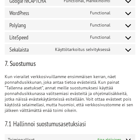
Google reCAPTCHA
Functional, Markkinointi
Consent
to
WordPress
Functional
service
Consent
google-
to
recaptcha
Polylang
Functional
service
Consent
wordpress
to
LiteSpeed
Functional
service
Consent
polylang
to
Sekalaista
Käyttötarkoitus selvityksessä
service
Consent
litespeed
to
service
7. Suostumus
sekalaista
Kun vierailet verkkosivuillamme ensimmäisen kerran, näet
ponnahdusikkunan, joka antaa tietoa evästeistä. Kun painat
“Tallenna asetukset”, annat meille suostumuksesi käyttää
ponnahdusikkunassa valitsemiasi evästeitä ja ohjelmalisäkkeitä,
jotka näissä evästekäytänteissä esitellään. Voit ottaa evästeet pois
käytöstä selaimellasi, mutta huomioi, että verkkosivustomme ei sen
jälkeen välttämättä enää toimi oikein.
7.1 Hallinnoi suostumusasetuksiasi
Toiminnalliset
Aina aktiivinen