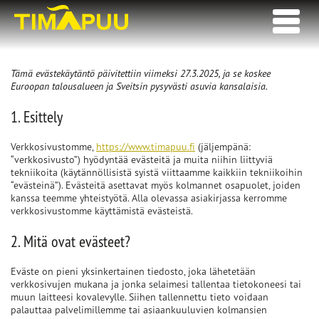
Skip
Etusivulle
AUKAISE
to
VALIKKO
content
Tämä evästekäytäntö päivitettiin viimeksi 27.3.2025, ja se koskee
Euroopan talousalueen ja Sveitsin pysyvästi asuvia kansalaisia.
1. Esittely
Verkkosivustomme,
https://www.timapuu.fi
(jäljempänä:
“verkkosivusto”) hyödyntää evästeitä ja muita niihin liittyviä
tekniikoita (käytännöllisistä syistä viittaamme kaikkiin tekniikoihin
“evästeinä”). Evästeitä asettavat myös kolmannet osapuolet, joiden
kanssa teemme yhteistyötä. Alla olevassa asiakirjassa kerromme
verkkosivustomme käyttämistä evästeistä.
2. Mitä ovat evästeet?
Eväste on pieni yksinkertainen tiedosto, joka lähetetään
verkkosivujen mukana ja jonka selaimesi tallentaa tietokoneesi tai
muun laitteesi kovalevylle. Siihen tallennettu tieto voidaan
palauttaa palvelimillemme tai asiaankuuluvien kolmansien