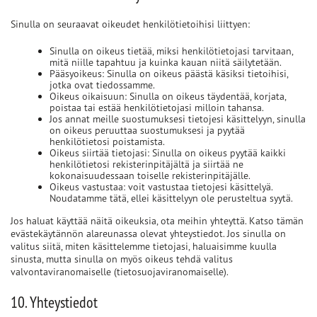
Sinulla on seuraavat oikeudet henkilötietoihisi liittyen:
Sinulla on oikeus tietää, miksi henkilötietojasi tarvitaan,
mitä niille tapahtuu ja kuinka kauan niitä säilytetään.
Pääsyoikeus: Sinulla on oikeus päästä käsiksi tietoihisi,
jotka ovat tiedossamme.
Oikeus oikaisuun: Sinulla on oikeus täydentää, korjata,
poistaa tai estää henkilötietojasi milloin tahansa.
Jos annat meille suostumuksesi tietojesi käsittelyyn, sinulla
on oikeus peruuttaa suostumuksesi ja pyytää
henkilötietosi poistamista.
Oikeus siirtää tietojasi: Sinulla on oikeus pyytää kaikki
henkilötietosi rekisterinpitäjältä ja siirtää ne
kokonaisuudessaan toiselle rekisterinpitäjälle.
Oikeus vastustaa: voit vastustaa tietojesi käsittelyä.
Noudatamme tätä, ellei käsittelyyn ole perusteltua syytä.
Jos haluat käyttää näitä oikeuksia, ota meihin yhteyttä. Katso tämän
evästekäytännön alareunassa olevat yhteystiedot. Jos sinulla on
valitus siitä, miten käsittelemme tietojasi, haluaisimme kuulla
sinusta, mutta sinulla on myös oikeus tehdä valitus
valvontaviranomaiselle (tietosuojaviranomaiselle).
10. Yhteystiedot