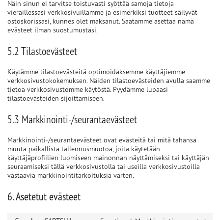
Näin sinun ei tarvitse toistuvasti syöttää samoja tietoja
vieraillessasi verkkosivuillamme ja esimerkiksi tuotteet säilyvät
ostoskorissasi, kunnes olet maksanut. Saatamme asettaa nämä
evästeet ilman suostumustasi.
5.2 Tilastoevästeet
Käytämme tilastoevästeitä optimoidaksemme käyttäjiemme
verkkosivustokokemuksen. Näiden tilastoevästeiden avulla saamme
tietoa verkkosivustomme käytöstä. Pyydämme lupaasi
tilastoevästeiden sijoittamiseen.
5.3 Markkinointi-/seurantaevästeet
Markkinointi-/seurantaevästeet ovat evästeitä tai mitä tahansa
muuta paikallista tallennusmuotoa, joita käytetään
käyttäjäprofiilien luomiseen mainonnan näyttämiseksi tai käyttäjän
seuraamiseksi tällä verkkosivustolla tai useilla verkkosivustoilla
vastaavia markkinointitarkoituksia varten.
6. Asetetut evästeet