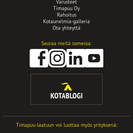
Varusteet
Timapuu Oy
Rahoitus
Kotaunelmia-galleria
Ota yhteyttä
Seuraa meitä somessa:
Avautuu
Avautuu
Avautuu
uuteen
uuteen
uuteen
välilehteen
välilehteen
välilehteen
Timapuu-laatuun voi luottaa myös yrityksenä: