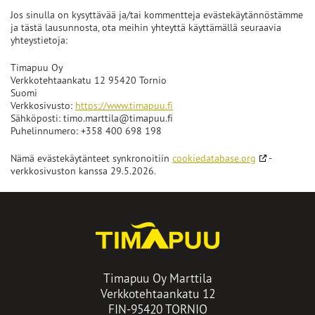
Jos sinulla on kysyttävää ja/tai kommentteja evästekäytännöstämme
ja tästä lausunnosta, ota meihin yhteyttä käyttämällä seuraavia
yhteystietoja:
Timapuu Oy
Verkkotehtaankatu 12 95420 Tornio
Suomi
Verkkosivusto:
https://www.timapuu.fi
Sähköposti:
timo.marttila@
timapuu.fi
Puhelinnumero: +358 400 698 198
Avautuu
Nämä evästekäytänteet synkronoitiin
cookiedatabase.org
-
uuteen
verkkosivuston kanssa 29.5.2026.
välilehteen
Timapuu Oy Marttila
Verkkotehtaankatu 12
FIN-95420 TORNIO