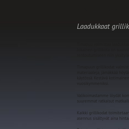
GRILLIKOD
Laadukkaat grillik
Timapuu valmistaa laadukkaat
Jokainen grillikota on suunni
rentoutumiseen niin yksityi
Timapuun grillikodat valmist
materiaaleja, jämäkkää höyläh
käytössä. Kestävä kotimainen 
vuosikymmeniksi.
Valikoimastamme löydät kompa
suuremmat ratkaisut matkailu- 
Kaikki grillikodat toimiteta
asennus sisältyvät aina hinta