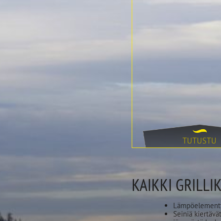
TUTUSTU
KAIKKI GRILLI
Lämpöelementt
Seiniä kiertäv