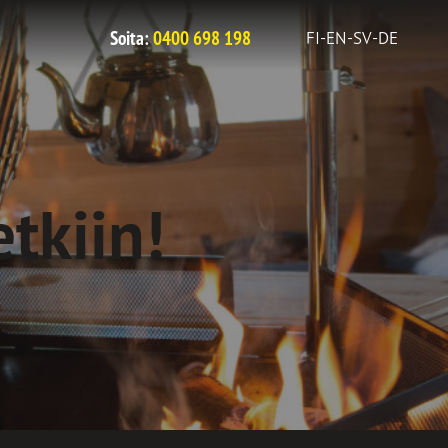
Soita:
0400 698 198
FI
-
EN
-
SV
-
DE
etkiin!