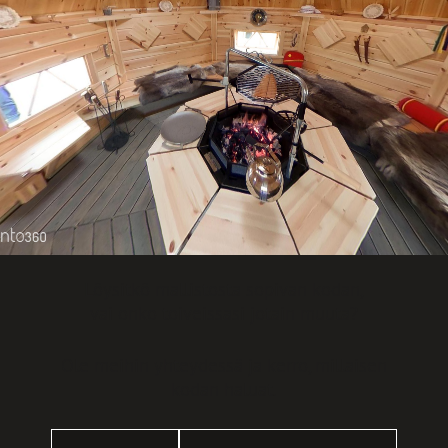
Löysitkö mallistosta sopivan kodan,
vai onko toiveissasi jotain muuta?
Ole meihin yhteydessä ja kerro, millaisen
kodan haluat.