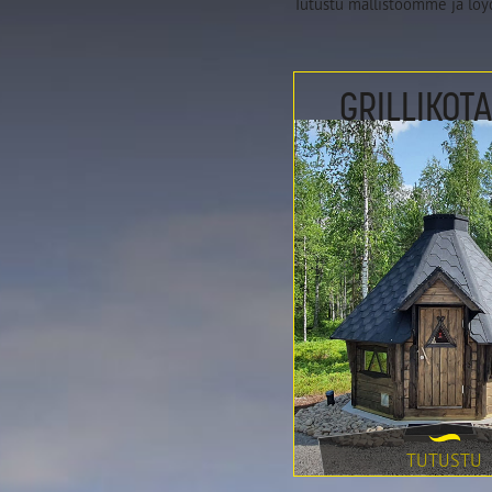
Tutustu mallistoomme ja löydä
Grillikota 6,9
GRILLIKOTA
TUTUSTU