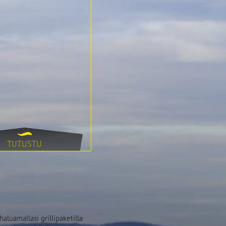
TUTUSTU
luamallasi grillipaketilla