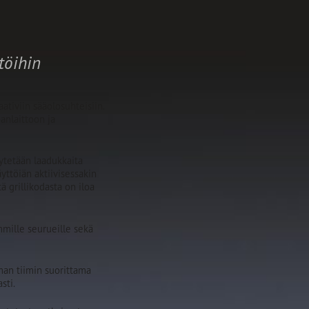
stöihin
tiviin sääolosuhteisiin.
oanlaittoon ja
ytetään laadukkaita
yttöiän aktiivisessakin
ä grillikodasta on iloa
mmille seurueille sekä
man tiimin suorittama
sti.