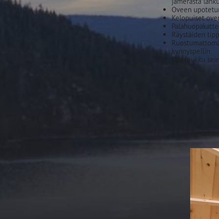
jämerästä lanku
Oveen upotetu
Kelopuiset ove
Palahuopakatt
Räystäiden tipp
Ruostumattomas
kynnyspellin
Ilmaluukku sei
Panoraama