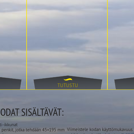
TUTUSTU
KODAT SISÄLTÄVÄT:
i-ikkunat
Viimeistele kodan käyttömukavuus ha
ät penkit, jotka tehdään 45×195 mm