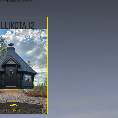
utetusta ratkaisusta.
LLIKOTA 12
TUTUSTU