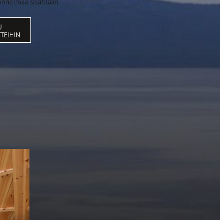
tunnelmaa sisätilaan.
U
TEIHIN