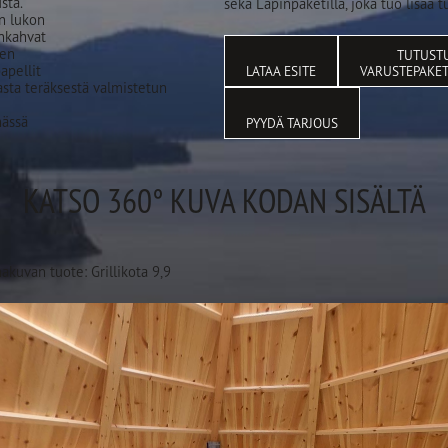
sta.
sekä Lapinpaketilla, joka tuo lisää 
n lukon
nkahvat
een
TUTUST
apellit
LATAA ESITE
VARUSTEPAKET
ta teräksestä valmistetun
nässä
PYYDÄ TARJOUS
KATSO 360° KUVA KODAN SISÄLTÄ
kuvan tuote: Grillikota 9,9