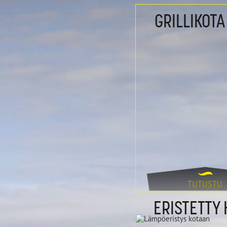
Grillikota 17,2
GRILLIKOTA 
TUTUSTU
Eristetty kota
ERISTETTY 