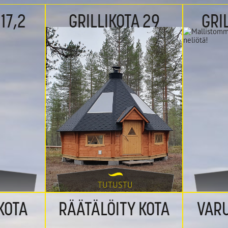
Grillikota 29
Grillikota 41,5
17,2
GRILLIKOTA 29
GRI
TUTUSTU
Räätälöity grillikota
Varustepaketi
KOTA
RÄÄTÄLÖITY KOTA
VARU