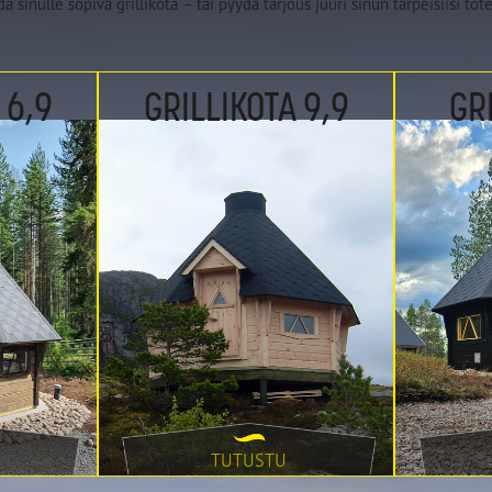
 sinulle sopiva grillikota – tai pyydä tarjous juuri sinun tarpeisiisi tote
Grillikota 9,9
Grillikota 12
 6,9
GRILLIKOTA 9,9
GRI
TUTUSTU