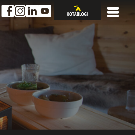
Avautuu
Avautuu
Avautuu
AUKAISE
uuteen
uuteen
uuteen
VALIKKO
välilehteen
välilehteen
välilehteen