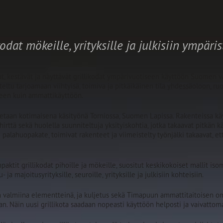
AT
odat mökeille, yrityksille ja julkisiin ympäri
, kestävät ja näyttävät grillikodat ympärivuotiseen käyttöön Suomen vaa
teltu tarjoamaan viihtyisä, toimiva ja pitkäikäinen tila yhdessäoloon, ru
seen kuin ammattikäyttöön.
etaan kotimaisena käsityönä Torniossa, Suomen Lapissa. Rakenteissa kä
irttä sekä huolella suunniteltuja yksityiskohtia, jotka takaavat pitkän kä
palahuopakate, toimivat rakenteet ja viimeistelty työnjälki takaavat, ett
ktit grillikodat pihoille ja mökeille, suositut keskikokoiset mallit iso
ja majoitusyrityksille, seuroille, yrityksille ja julkisiin kohteisiin.
an valmiina elementteinä, ja kuljetus sekä Timapuun ammattitaitoisen o
an. Näin uusi grillikota saadaan nopeasti käyttöön helposti ja vaivattoma