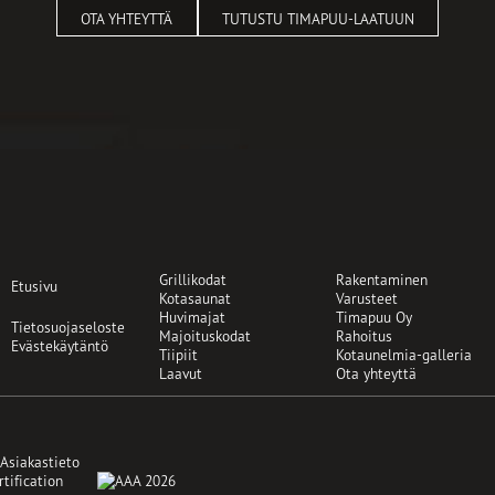
OTA YHTEYTTÄ
TUTUSTU TIMAPUU-LAATUUN
Grillikodat
Rakentaminen
Etusivu
Kotasaunat
Varusteet
Huvimajat
Timapuu Oy
Tietosuojaseloste
Majoituskodat
Rahoitus
Evästekäytäntö
Tiipiit
Kotaunelmia-galleria
Laavut
Ota yhteyttä