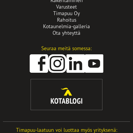
Rakentaminen
Varusteet
Timapuu Oy
Rahoitus
Kotaunelmia-galleria
Ota yhteyttä
Seuraa meitä somessa:
Avautuu
Avautuu
Avautuu
uuteen
uuteen
uuteen
välilehteen
välilehteen
välilehteen
Timapuu-laatuun voi luottaa myös yrityksenä: